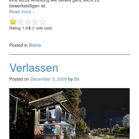
bewerkstelligen ist.
Keine
Read more
›
guten
Fotos
Rating: 1.0/
5
(1 vote cast)
Posted in
Blabla
Verlassen
Posted on
December 3, 2009
by
Be