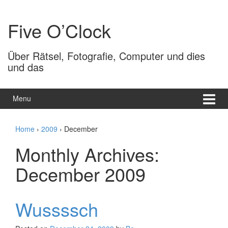
Skip
Skip
to
to
Five O’Clock
content
main
menu
Über Rätsel, Fotografie, Computer und dies
und das
Menu
Home
›
2009
›
December
Monthly Archives:
December 2009
Wussssch