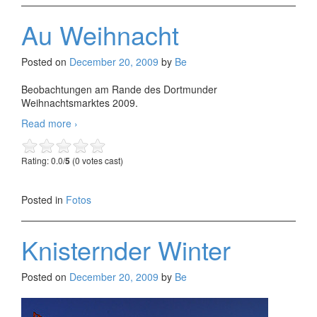
Au Weihnacht
Posted on
December 20, 2009
by
Be
Beobachtungen am Rande des Dortmunder
Weihnachtsmarktes 2009.
Au
Read more
›
Weihnacht
Rating: 0.0/
5
(0 votes cast)
Posted in
Fotos
Knisternder Winter
Posted on
December 20, 2009
by
Be